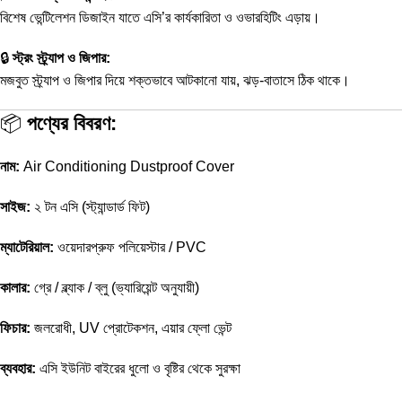
বিশেষ ভেন্টিলেশন ডিজাইন যাতে এসি’র কার্যকারিতা ও ওভারহিটিং এড়ায়।
🔒
স্ট্রং স্ট্র্যাপ ও জিপার:
মজবুত স্ট্র্যাপ ও জিপার দিয়ে শক্তভাবে আটকানো যায়, ঝড়-বাতাসে ঠিক থাকে।
📦
পণ্যের বিবরণ:
নাম:
Air Conditioning Dustproof Cover
সাইজ:
২ টন এসি (স্ট্যান্ডার্ড ফিট)
ম্যাটেরিয়াল:
ওয়েদারপ্রুফ পলিয়েস্টার / PVC
কালার:
গ্রে / ব্ল্যাক / ব্লু (ভ্যারিয়েন্ট অনুযায়ী)
ফিচার:
জলরোধী, UV প্রোটেকশন, এয়ার ফ্লো ভেন্ট
ব্যবহার:
এসি ইউনিট বাইরের ধুলো ও বৃষ্টির থেকে সুরক্ষা