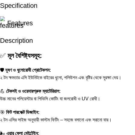
Specification
Features
Description
✅
মূল বৈশিষ্ট্যসমূহ:
🛡️
দূষণ ও ধুলোরোধী প্রোটেকশন:
২ টন ক্ষমতার এসি ইউনিটকে বাইরের ধুলো, পলিউশন এবং বৃষ্টির থেকে সুরক্ষা দেয়।
💪
টেকসই ও ওয়েদারপ্রুফ ম্যাটেরিয়াল:
উচ্চ মানের পলিয়েস্টার বা পিভিসি কোটিং যা জলরোধী ও UV রোধী।
🎯
ফিট পারফেক্ট ডিজাইন:
২ টন এসির সাইজ অনুযায়ী কাস্টম ফিটিং – সহজে বসানো এবং সরানো যায়।
🌬️
এয়ার ফ্লো মেইন্টেইন: