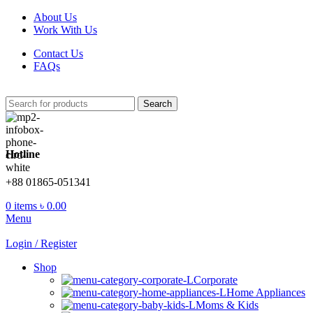
About Us
Work With Us
Contact Us
FAQs
Search
Hotline
+88 01865-051341
0
items
৳
0.00
Menu
Login / Register
Shop
Corporate
Home Appliances
Moms & Kids