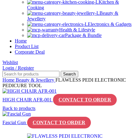
Kitchen &
Cooking
Beauty &
Jewellery
Electronics & Gadgets
Health & Lifestyle
Package & Bundle
Home
Product List
Corporate Deal
Wishlist
Login / Register
Search
Home
Beauty & Jewellery
FLAWLESS PEDI ELECTRONIC
PEDICURE TOOL
HIGH CHAIR AFR-001
CONTACT TO ORDER
Back to products
Fascial Gun
CONTACT TO ORDER