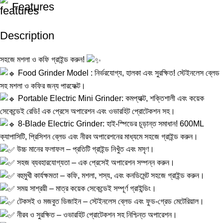
Features
Description
সহজে মশলা ও কফি গ্রাইন্ড করুন!
Food Grinder Model : নির্ভরযোগ্য, হালকা এবং সুরক্ষিত! স্টেইনলেস ব্লেড
সহ মশলা ও কফির জন্য পারফেক্ট।
Portable Electric Mini Grinder: কমপ্যাক্ট, শক্তিশালী এবং কয়েক
সেকেন্ডেই রেডি! এক প্রেসে অপারেশন এবং ওভারহিট প্রোটেকশন সহ।
8-Blade Electric Grinder: হাই-স্পিডের চূড়ান্ত সমাধান! 600ML
ক্যাপাসিটি, প্রিসিশন ব্লেড এবং নীরব অপারেশনের মাধ্যমে সহজে গ্রাইন্ড করুন।
উচ্চ মানের ফলাফল – প্রতিটি গ্রাইন্ড নিখুঁত এবং মসৃণ।
সহজ ব্যবহারযোগ্যতা – এক প্রেসেই অপারেশন সম্পন্ন করুন।
বহুমুখী কার্যক্ষমতা – কফি, মশলা, শস্য, এবং কনডিমেন্ট সহজে গ্রাইন্ড করুন।
সময় সাশ্রয়ী – মাত্র কয়েক সেকেন্ডেই সম্পূর্ণ গ্রাইন্ডিং।
টেকসই ও মজবুত ডিজাইন – স্টেইনলেস ব্লেড এবং ফুড-গ্রেড মেটেরিয়াল।
নীরব ও সুরক্ষিত – ওভারহিট প্রোটেকশন সহ নিশ্চিন্ত অপারেশন।