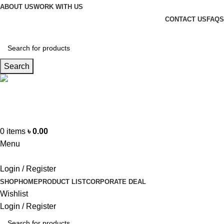
ABOUT US
WORK WITH US
CONTACT US
FAQS
Search
Hotline
+88 01865-051341
0
items
৳
0.00
Menu
Login / Register
SHOP
HOME
PRODUCT LIST
CORPORATE DEAL
Wishlist
Login / Register