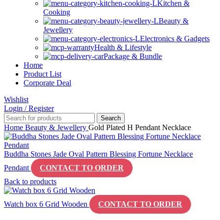
Kitchen &
Cooking
Beauty &
Jewellery
Electronics & Gadgets
Health & Lifestyle
Package & Bundle
Home
Product List
Corporate Deal
Wishlist
Login / Register
Search
Home
Beauty & Jewellery
Gold Plated H Pendant Necklace
Buddha Stones Jade Oval Pattern Blessing Fortune Necklace
Pendant
CONTACT TO ORDER
Back to products
Watch box 6 Grid Wooden
CONTACT TO ORDER