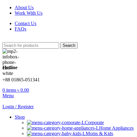
About Us
Work With Us
Contact Us
FAQs
Search
Hotline
+88 01865-051341
0
items
৳
0.00
Menu
Login / Register
Shop
Corporate
Home Appliances
Moms & Kids