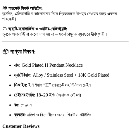
🎁
পারফেক্ট গিফট আইটেম:
জন্মদিন, এনিভার্সারি বা ভালোবাসার দিনে প্রিয়জনকে উপহার দেওয়ার জন্য একদম
পারফেক্ট।
🧼
অ্যান্টি-অ্যালার্জিক ও ওয়াটার-রেজিস্ট্যান্ট:
ত্বকে অ্যালার্জি বা কালো দাগ হয় না – সতর্কতামূলক ব্যবহারে দীর্ঘস্থায়ী।
📦
পণ্যের বিবরণ:
নাম:
Gold Plated H Pendant Necklace
ম্যাটেরিয়াল:
Alloy / Stainless Steel + 18K Gold Plated
ডিজাইন:
ইনিশিয়াল “H” পেনডেন্ট সহ মিনিমাল চেইন
চেইনের দৈর্ঘ্য:
18–20 ইঞ্চি (অ্যাডজাস্টেবল)
রঙ:
গোল্ডেন
ব্যবহার:
মহিলা ও কিশোরীদের জন্য, গিফট ও স্টাইলিং
Customer Reviews