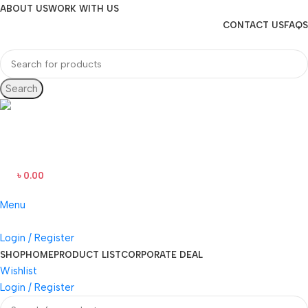
ABOUT US
WORK WITH US
CONTACT US
FAQS
Search
Hotline
+88 01865-051341
৳
0.00
0
items
Menu
Login / Register
SHOP
HOME
PRODUCT LIST
CORPORATE DEAL
Wishlist
Login / Register