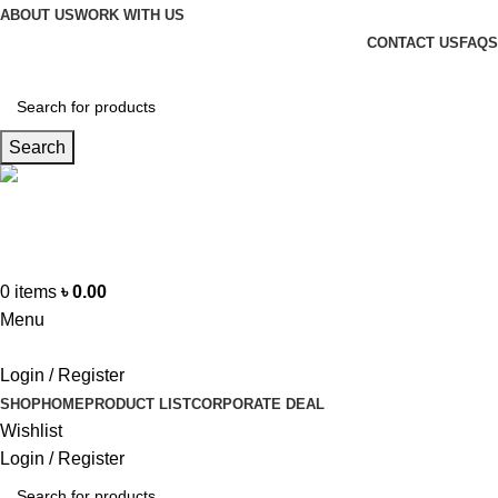
ABOUT US
WORK WITH US
CONTACT US
FAQS
Search
Hotline
+88 01865-051341
0
items
৳
0.00
Menu
Login / Register
SHOP
HOME
PRODUCT LIST
CORPORATE DEAL
Wishlist
Login / Register