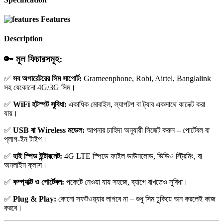
Features
Description
🔑
মূল ফিচারসমূহ:
✅
সব অপারেটরের সিম সাপোর্ট:
Grameenphone, Robi, Airtel, Banglalink
সহ যেকোনো 4G/3G সিম।
✅
WiFi হটস্পট সুবিধা:
একাধিক মোবাইল, ল্যাপটপ বা ট্যাব একসাথে কানেক্ট করা
যায়।
✅
USB বা Wireless মডেল:
আপনার চাহিদা অনুযায়ী সিলেক্ট করুন – পোর্টেবল বা
প্লাগ-ইন টাইপ।
✅
হাই স্পিড ইন্টারনেট:
4G LTE স্পিডে ফাইল ডাউনলোড, ভিডিও স্ট্রিমিং, বা
অনলাইন ক্লাস।
✅
কম্প্যাক্ট ও পোর্টেবল:
পকেটে নেওয়া যায় সহজে, ব্যাগে রাখতেও সুবিধা।
✅
Plug & Play:
কোনো সফটওয়্যার লাগবে না – শুধু সিম ঢুকিয়ে অন করলেই কাজ
করবে।