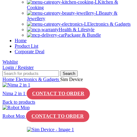
Kitchen &
Cooking
Beauty &
Jewellery
Electronics & Gadgets
Health & Lifestyle
Package & Bundle
Home
Product List
Corporate Deal
Wishlist
Login / Register
Search
Home
Electronics & Gadgets
Sim Device
Nima 2 in 1
CONTACT TO ORDER
Back to products
Robot Mop
CONTACT TO ORDER