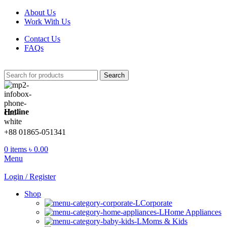
About Us
Work With Us
Contact Us
FAQs
Search
Hotline
+88 01865-051341
0
items
৳
0.00
Menu
Login / Register
Shop
Corporate
Home Appliances
Moms & Kids