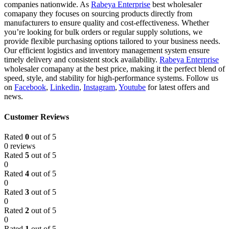
companies nationwide. As
Rabeya Enterprise
best wholesaler
comapany they focuses on sourcing products directly from
manufacturers to ensure quality and cost-effectiveness. Whether
you’re looking for bulk orders or regular supply solutions, we
provide flexible purchasing options tailored to your business needs.
Our efficient logistics and inventory management system ensure
timely delivery and consistent stock availability.
Rabeya Enterprise
wholesaler comapany at the best price, making it the perfect blend of
speed, style, and stability for high-performance systems. Follow us
on
Facebook
,
Linkedin
,
Instagram
,
Youtube
for latest offers and
news.
Customer Reviews
Rated
0
out of 5
0 reviews
Rated
5
out of 5
0
Rated
4
out of 5
0
Rated
3
out of 5
0
Rated
2
out of 5
0
Rated
1
out of 5