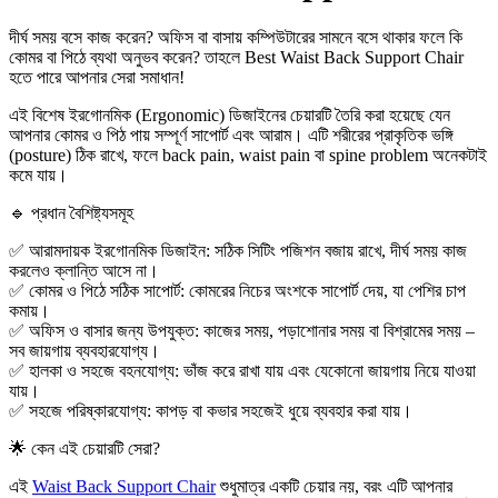
দীর্ঘ সময় বসে কাজ করেন? অফিস বা বাসায় কম্পিউটারের সামনে বসে থাকার ফলে কি
কোমর বা পিঠে ব্যথা অনুভব করেন? তাহলে Best Waist Back Support Chair
হতে পারে আপনার সেরা সমাধান!
এই বিশেষ ইরগোনমিক (Ergonomic) ডিজাইনের চেয়ারটি তৈরি করা হয়েছে যেন
আপনার কোমর ও পিঠ পায় সম্পূর্ণ সাপোর্ট এবং আরাম। এটি শরীরের প্রাকৃতিক ভঙ্গি
(posture) ঠিক রাখে, ফলে back pain, waist pain বা spine problem অনেকটাই
কমে যায়।
🔹 প্রধান বৈশিষ্ট্যসমূহ
✅ আরামদায়ক ইরগোনমিক ডিজাইন: সঠিক সিটিং পজিশন বজায় রাখে, দীর্ঘ সময় কাজ
করলেও ক্লান্তি আসে না।
✅ কোমর ও পিঠে সঠিক সাপোর্ট: কোমরের নিচের অংশকে সাপোর্ট দেয়, যা পেশির চাপ
কমায়।
✅ অফিস ও বাসার জন্য উপযুক্ত: কাজের সময়, পড়াশোনার সময় বা বিশ্রামের সময় –
সব জায়গায় ব্যবহারযোগ্য।
✅ হালকা ও সহজে বহনযোগ্য: ভাঁজ করে রাখা যায় এবং যেকোনো জায়গায় নিয়ে যাওয়া
যায়।
✅ সহজে পরিষ্কারযোগ্য: কাপড় বা কভার সহজেই ধুয়ে ব্যবহার করা যায়।
🌟 কেন এই চেয়ারটি সেরা?
এই
Waist Back Support Chair
শুধুমাত্র একটি চেয়ার নয়, বরং এটি আপনার