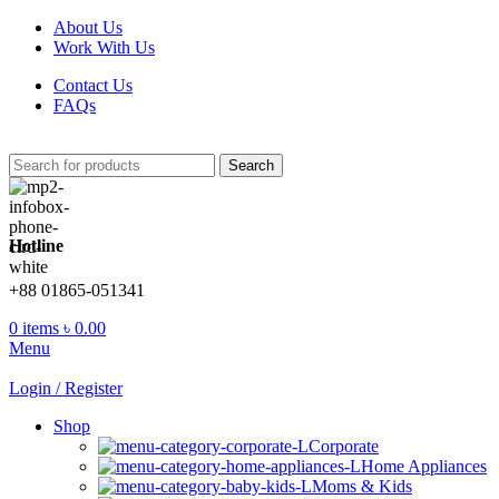
About Us
Work With Us
Contact Us
FAQs
Search
Hotline
+88 01865-051341
0
items
৳
0.00
Menu
Login / Register
Shop
Corporate
Home Appliances
Moms & Kids